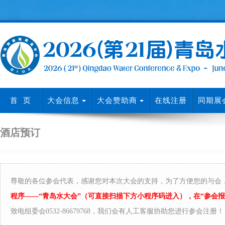
首 页
大会信息
大会赞助商
在线注册
同期展
酒店预订
尊敬的各位参会代表，感谢您对本次大会的支持，为了方便您的与会
程序——“青岛水大会”（可直接扫描下方小程序码进入），在“参会
致电组委会0532-86679768，我们会有人工客服协助您进行参会注册！