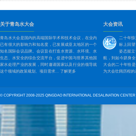
关于青岛水大会
大会资讯
青岛水大会是国内的高端国际学术和技术会议，在业内
二十年惊
已有很大的影响力和知名度，已发展成亚太地区的一个
标上回望
知名国际会议品牌。会议旨在打造水资源、水环境、水
姿态挺立
生态、水安全的综合交流平台，促进中国与世界其他国
航，到如今跻身全
家水处理产业的发展，同时邀请国家以及行业的领导就
大会的二十年恰是
这个领域的政策规划、项目需求...
了解更多
为大会壮阔历程的亲
©
COPYRIGHT 2008-2025 QINGDAO INTERNATIONAL DESALINATION CENTER