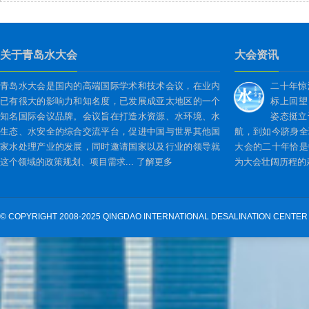
关于青岛水大会
大会资讯
青岛水大会是国内的高端国际学术和技术会议，在业内
二十年惊
已有很大的影响力和知名度，已发展成亚太地区的一个
标上回望
知名国际会议品牌。会议旨在打造水资源、水环境、水
姿态挺立
生态、水安全的综合交流平台，促进中国与世界其他国
航，到如今跻身全
家水处理产业的发展，同时邀请国家以及行业的领导就
大会的二十年恰是
这个领域的政策规划、项目需求...
了解更多
为大会壮阔历程的亲
©
COPYRIGHT 2008-2025 QINGDAO INTERNATIONAL DESALINATION CENTER